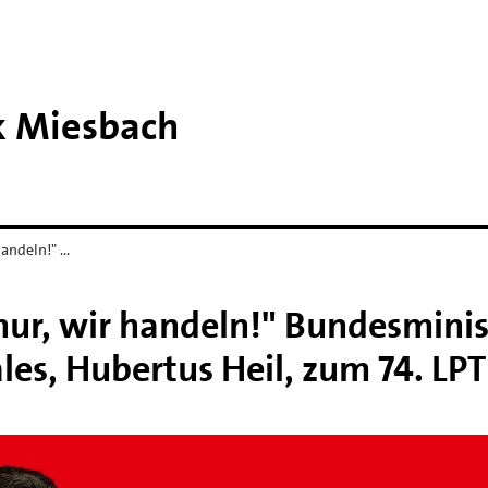
k Miesbach
handeln!" …
nur, wir handeln!" Bundesminis
ales, Hubertus Heil, zum 74. LPT